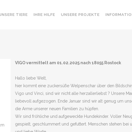
UNSERE TIERE
IHRE HILFE
UNSERE PROJEKTE
INFORMATIO
VIGO vermittelt am 01.02.2025 nach 18055 Rostock
Hallo liebe Welt,
hier kommt eine zuckersüße Welpenschar über den Bildschirm ge
Vigo und Vinci, sind wir nicht alle herzallerliebst ? Unsere 
liebevoll aufgezogen. Ende Januar sind wir alt genug um uns
die Arme unserer neuen Familien zu hüpfen.
Wir sind fröhliche und aufgeweckte Hundekinder. Voller Neug
gespielt, geschlummert und gefuttert. Menschen stehen bei u
 cm
und liebe Worte.