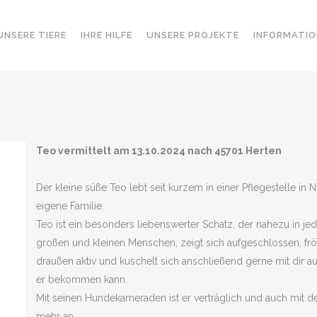
UNSERE TIERE
IHRE HILFE
UNSERE PROJEKTE
INFORMATIO
Teo vermittelt am 13.10.2024 nach 45701 Herten
Der kleine süße Teo lebt seit kurzem in einer Pflegestelle in
eigene Familie.
Teo ist ein besonders liebenswerter Schatz, der nahezu in jed
großen und kleinen Menschen, zeigt sich aufgeschlossen, fröh
draußen aktiv und kuschelt sich anschließend gerne mit dir au
er bekommen kann.
Mit seinen Hundekameraden ist er verträglich und auch mit de
mehr an.