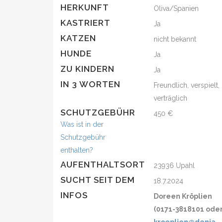
HERKUNFT
Oliva/Spanien
KASTRIERT
Ja
KATZEN
nicht bekannt
HUNDE
Ja
ZU KINDERN
Ja
IN 3 WORTEN
Freundlich, verspielt,
verträglich
SCHUTZGEBÜHR
450 €
Was ist in der
Schutzgebühr
enthalten?
AUFENTHALTSORT
23936 Upahl
SUCHT SEIT DEM
18.7.2024
INFOS
Doreen Kröplien
(0171-3818101 ode