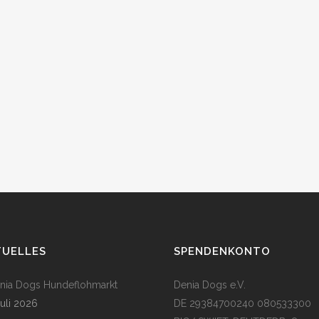
TUELLES
SPENDENKONTO
enia Dogs Hundeflohmarkt
Denia Dogs e.V.
Juli 2026
DE 29384700240 080533300