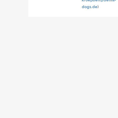
kroeplien@denia-
dogs.de
)