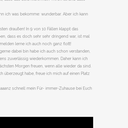
enn ich was bekomme: wunderbar. Aber ich kann
ten draußen! In 9 von 10 Fällen klappt das
, dass es doch sehr sehr dringend war, ist mal
melden lerne ich auch noch ganz flott!
gerne dabei bin habe ich auch schon verstanden,
ens zuverlässig wiederkommen. Daher kann ich
chsten Morgen freuen, wenn alle wieder da sind.
h überzeugt habe, freue ich mich auf einen Platz
h gaaanz schnell mein Für- immer-Zuhause bei Euch