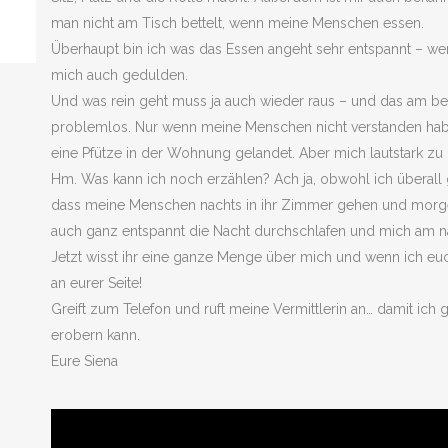
man nicht am Tisch bettelt, wenn meine Menschen essen.
Überhaupt bin ich was das Essen angeht sehr entspannt – w
mich auch gedulden.
Und was rein geht muss ja auch wieder raus – und das am bes
problemlos. Nur wenn meine Menschen nicht verstanden haben
eine Pfütze in der Wohnung gelandet. Aber mich lautstark zu 
Hm. Was kann ich noch erzählen? Ach ja, obwohl ich überall 
dass meine Menschen nachts in ihr Zimmer gehen und morg
auch ganz entspannt die Nacht durchschlafen und mich am nä
Jetzt wisst ihr eine ganze Menge über mich und wenn ich euc
an eurer Seite!
Greift zum Telefon und ruft meine Vermittlerin an… damit ic
erobern kann.
Eure Siena