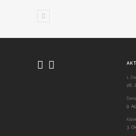
AK
1. D
26. 
Deni
9. A
Kale
3. O