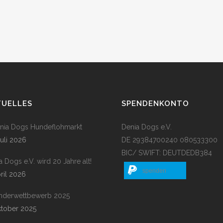
TUELLES
SPENDENKONTO
enia Dogs Hundeflohmarkt
Denia Dogs e.V.
Juli 2026
DE 29384700240 080533300
BIC/ SWIFT: DEUTDEDB384
a Dogs e.V. wird 20 Jahre alt!
spenden
pril 2026
nderwettbewerb 2025
ktober 2025