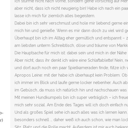
Ich stürme nicht nach vorne, sondern gehe vorsichtig auf M
aber nicht, dass ich nicht neugierig bin! Habe ich nach ein
lasse ich mich für ziemlich alles begeistern.
Dabei bin ich sehr verschmust und hole mir liebend gerne e
mich hin und genieße. Wenn es mir dann doch zu viel wird ge
Überhaupt bin ich im Alltag eher gemütlich und entspannt – 
am liebsten unterm Schreibtisch, döse und träume von Mark
Die Hauptsache für mich ist: dabei sein und mich in der Näh
Aber nicht, dass ihr denkt ich wäre eine Schlaftablette! Nein,
und dort auch noch ein paar Spielkameraden finde, flitze ich w
Apropos Leine: mit der habe ich überhaupt kein Problem. Ob
ich immer im Blick und laufe gerne locker nebenher. Auch abr
im Gebüsch…da muss ich natürlich hin und nachschauen was l
Mit meinen Hundkumpels bin ich super verträglich – ich fre
mich sehr sozial. Am Ende des Tages will ich doch einfach nu
Und als großes Spiel sehe ich auch alles was ich lernen ka
o-
besonders schnell … daher weiß ich auch schon, wie man loc
r)
Sitz, Platz und die Rolle macht. Außerdem ist mir auch bekann