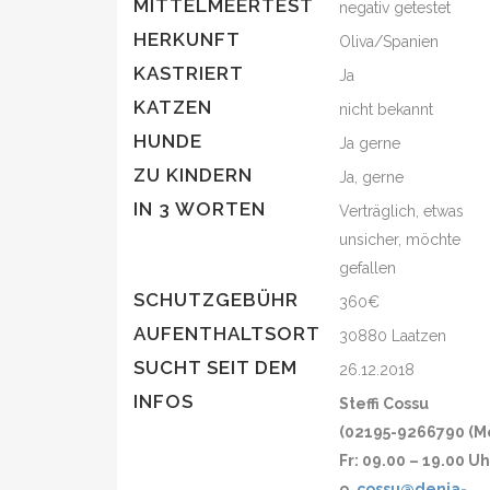
MITTELMEERTEST
negativ getestet
HERKUNFT
Oliva/Spanien
KASTRIERT
Ja
KATZEN
nicht bekannt
HUNDE
Ja gerne
ZU KINDERN
Ja, gerne
IN 3 WORTEN
Verträglich, etwas
unsicher, möchte
gefallen
SCHUTZGEBÜHR
360€
AUFENTHALTSORT
30880 Laatzen
SUCHT SEIT DEM
26.12.2018
INFOS
Steffi Cossu
(02195-9266790 (M
Fr: 09.00 – 19.00 Uh
o.
cossu@denia-