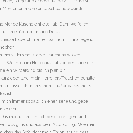
enschen, Dinge und andere Hunde zu. Das heißt
 paar Momenten meine erste Scheu überwunden,
ine Menge Kuscheleinheiten ab. Dann werfe ich
he ich einfach auf meine Decke.
zuhause habe ich meine Box und im Büro liege ich
knochen.
e meines Herrchens oder Frauchens wissen.
 nein! Wenn ich im Hundeauslauf von der Leine darf
ie ein Wirbelwind bis ich platt bin.
 kurz oder lang, mein Herrchen/Frauchen behalte
ufen lasse ich mich schon – außer da raschelt’s
os ist!
ue mich immer sobald ich einen sehe und gebe
r spielen!
nn. Das mache ich nämlich besonders gern und
kerflockig ins und aus dem Auto springt. Wie man
t, dass das Sofa nicht mein Thron ist und dass