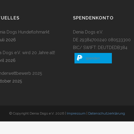
TUELLES
SPENDENKONTO
enia Dogs Hundeflohmarkt
Denia Dogs e.V.
Juli 2026
DE 29384700240 080533300
BIC/ SWIFT: DEUTDEDB384
a Dogs e.V. wird 20 Jahre alt!
spenden
pril 2026
nderwettbewerb 2025
ktober 2025
© Copyright Denia Dogs e.V. 2026 |
Impressum
|
Datenschutzerklärung