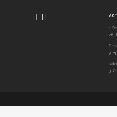
AK
1. D
26. 
Deni
9. A
Kale
3. O