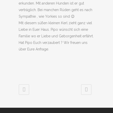
erkunden. Mit anderen Hunden ist er gut
verträglich. Bei manchen Rüden geht es nach
Sympathie , wie Yorkies so sind 😉
Mit diesem süßen kleinen Kerl zieht ganz viel
Liebe in Euer Haus. Pipo wünscht sich eine
Familie wo er Liebe und Geborgenheit erfährt.
Hat Pipo Euch verzaubert ? Wir freuen uns
über Eure Anfrage.