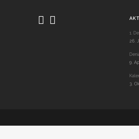
AK
1. D
26. 
Deni
9. A
Kale
3. O