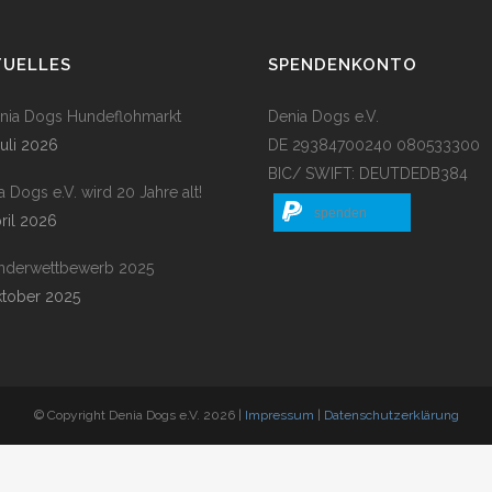
TUELLES
SPENDENKONTO
enia Dogs Hundeflohmarkt
Denia Dogs e.V.
Juli 2026
DE 29384700240 080533300
BIC/ SWIFT: DEUTDEDB384
a Dogs e.V. wird 20 Jahre alt!
spenden
pril 2026
nderwettbewerb 2025
ktober 2025
© Copyright Denia Dogs e.V. 2026 |
Impressum
|
Datenschutzerklärung