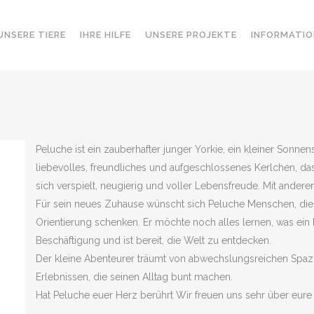
UNSERE TIERE
IHRE HILFE
UNSERE PROJEKTE
INFORMATIO
Peluche ist ein zauberhafter junger Yorkie, ein kleiner Sonne
liebevolles, freundliches und aufgeschlossenes Kerlchen, d
sich verspielt, neugierig und voller Lebensfreude. Mit anderen
Für sein neues Zuhause wünscht sich Peluche Menschen, die
Orientierung schenken. Er möchte noch alles lernen, was ein 
Beschäftigung und ist bereit, die Welt zu entdecken.
Der kleine Abenteurer träumt von abwechslungsreichen Spa
Erlebnissen, die seinen Alltag bunt machen.
Hat Peluche euer Herz berührt Wir freuen uns sehr über eure