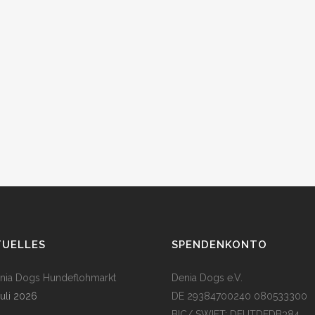
TUELLES
SPENDENKONTO
enia Dogs Hundeflohmarkt
Denia Dogs e.V.
Juli 2026
DE 29384700240 080533300
BIC/ SWIFT: DEUTDEDB384