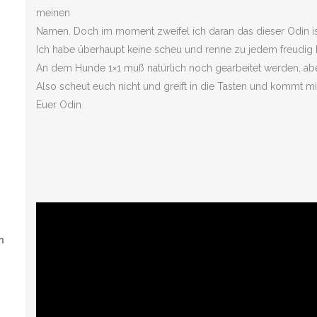
meinen
Namen. Doch im moment zweifel ich daran das dieser Odin ist
Ich habe überhaupt keine scheu und renne zu jedem freudig 
An dem Hunde 1×1 muß natürlich noch gearbeitet werden, 
Also scheut euch nicht und greift in die Tasten und kommt mi
Euer Odin
n