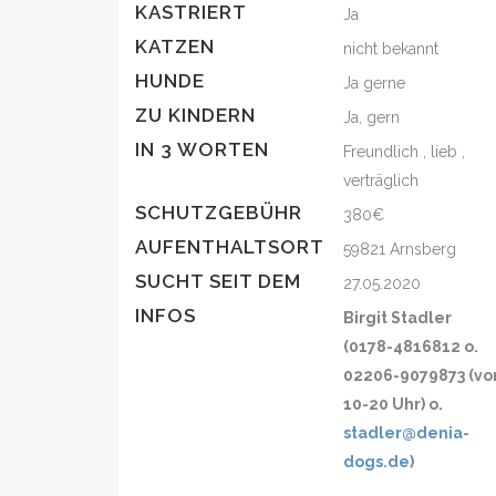
KASTRIERT
Ja
KATZEN
nicht bekannt
HUNDE
Ja gerne
ZU KINDERN
Ja, gern
IN 3 WORTEN
Freundlich , lieb ,
verträglich
SCHUTZGEBÜHR
380€
AUFENTHALTSORT
59821 Arnsberg
SUCHT SEIT DEM
27.05.2020
INFOS
Birgit Stadler
(0178-4816812 o.
02206-9079873 (vo
10-20 Uhr) o.
stadler@denia-
dogs.de
)