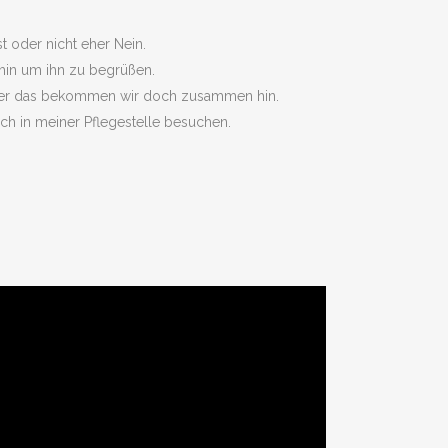
 oder nicht eher Nein.
hin um ihn zu begrüßen.
aber das bekommen wir doch zusammen hin.
ch in meiner Pflegestelle besuchen.