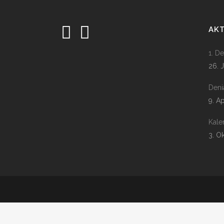
AK
1. D
26. 
Deni
9. A
Kale
3. O