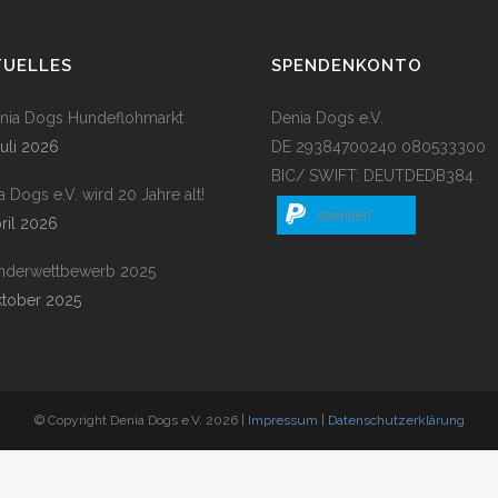
TUELLES
SPENDENKONTO
enia Dogs Hundeflohmarkt
Denia Dogs e.V.
Juli 2026
DE 29384700240 080533300
BIC/ SWIFT: DEUTDEDB384
a Dogs e.V. wird 20 Jahre alt!
spenden
pril 2026
nderwettbewerb 2025
ktober 2025
© Copyright Denia Dogs e.V. 2026 |
Impressum
|
Datenschutzerklärung