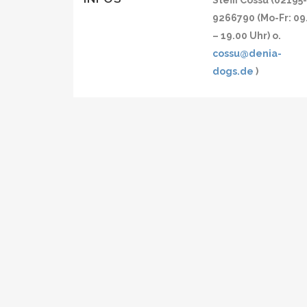
Steffi Cossu (02195
9266790 (Mo-Fr: 09
– 19.00 Uhr) o.
cossu@denia-
dogs.de
)