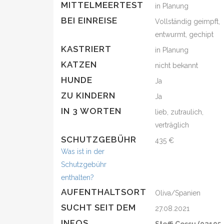
MITTELMEERTEST
in Planung
BEI EINREISE
Vollständig geimpft,
entwurmt, gechipt
KASTRIERT
in Planung
KATZEN
nicht bekannt
HUNDE
Ja
ZU KINDERN
Ja
IN 3 WORTEN
lieb, zutraulich,
verträglich
SCHUTZGEBÜHR
435 €
Was ist in der
Schutzgebühr
enthalten?
AUFENTHALTSORT
Oliva/Spanien
SUCHT SEIT DEM
27.08.2021
INFOS