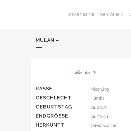
STARTSEITE
DER VEREIN
MULAN –
RASSE
Mischling
GESCHLECHT
Hündin
GEBURTSTAG
ca. 2019
ENDGRÖSSE
ca. 30 cm
HERKUNFT
Oliva/Spanien