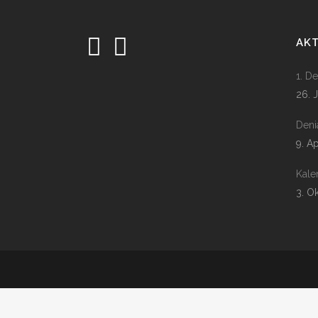
AK
1. D
26. 
Deni
9. A
Kale
3. O