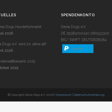
TUELLES
SPENDENKONTO
enia Dogs Hundeflohmarkt
Denia Dogs e.V.
Juli 2026
DE 29384700240 080533300
BIC/ SWIFT: DEUTDEDB384
a Dogs e.V. wird 20 Jahre alt!
spenden
pril 2026
nderwettbewerb 2025
ktober 2025
© Copyright Denia Dogs e.V. 2026 |
Impressum
|
Datenschutzerklärung