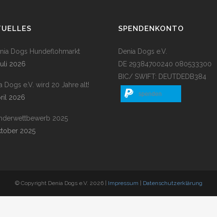
TUELLES
SPENDENKONTO
enia Dogs Hundeflohmarkt
Denia Dogs e.V.
Juli 2026
DE 29384700240 080533300
BIC/ SWIFT: DEUTDEDB384
a Dogs e.V. wird 20 Jahre alt!
spenden
pril 2026
nderwettbewerb 2025
ktober 2025
© Copyright Denia Dogs e.V. 2026 |
Impressum
|
Datenschutzerklärung