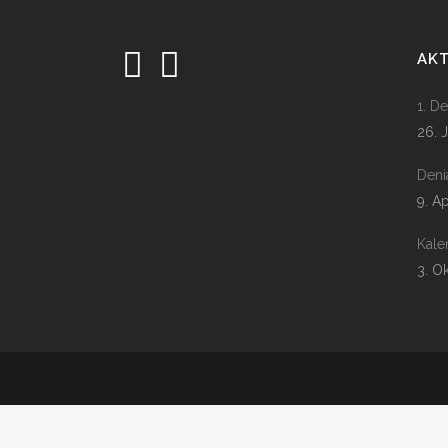
AK
1. D
26. 
Deni
9. A
Kale
3. O