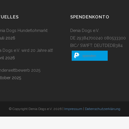
TUELLES
SPENDENKONTO
enia Dogs Hundeflohmarkt
Denia Dogs e.V.
Juli 2026
DE 29384700240 080533300
BIC/ SWIFT: DEUTDEDB384
a Dogs e.V. wird 20 Jahre alt!
spenden
pril 2026
nderwettbewerb 2025
ktober 2025
© Copyright Denia Dogs e.V. 2026 |
Impressum
|
Datenschutzerklärung