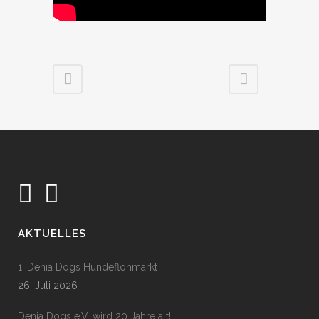
AKTUELLES
1. Denia Dogs Hundeflohmarkt
26. Juli 2026
Denia Dogs e.V. wird 20 Jahre alt!