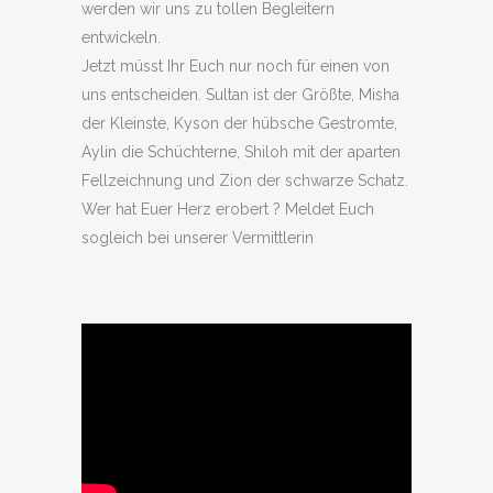
werden wir uns zu tollen Begleitern
entwickeln.
Jetzt müsst Ihr Euch nur noch für einen von
uns entscheiden. Sultan ist der Größte, Misha
der Kleinste, Kyson der hübsche Gestromte,
Aylin die Schüchterne, Shiloh mit der aparten
Fellzeichnung und Zion der schwarze Schatz.
Wer hat Euer Herz erobert ? Meldet Euch
sogleich bei unserer Vermittlerin