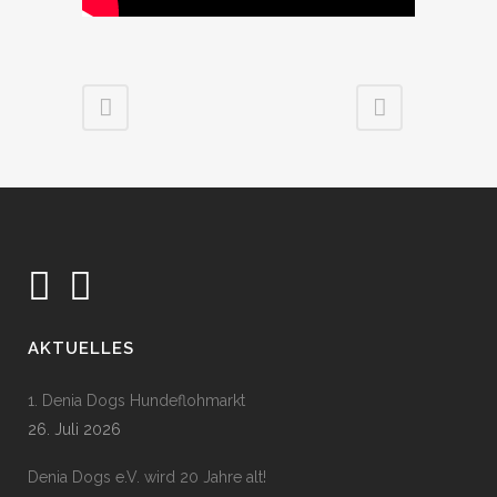
AKTUELLES
1. Denia Dogs Hundeflohmarkt
26. Juli 2026
Denia Dogs e.V. wird 20 Jahre alt!