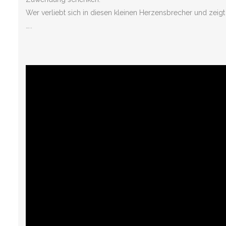
Wer verliebt sich in diesen kleinen Herzensbrecher und zeig
…..