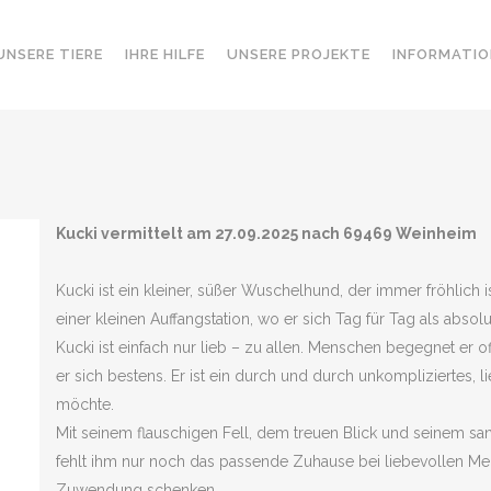
UNSERE TIERE
IHRE HILFE
UNSERE PROJEKTE
INFORMATIO
Kucki vermittelt am 27.09.2025 nach 69469 Weinheim
Kucki ist ein kleiner, süßer Wuschelhund, der immer fröhlich is
einer kleinen Auffangstation, wo er sich Tag für Tag als absol
Kucki ist einfach nur lieb – zu allen. Menschen begegnet er o
er sich bestens. Er ist ein durch und durch unkompliziertes,
möchte.
Mit seinem flauschigen Fell, dem treuen Blick und seinem san
fehlt ihm nur noch das passende Zuhause bei liebevollen Me
Zuwendung schenken.