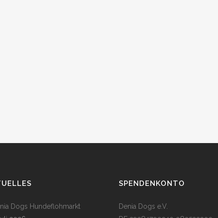
TUELLES
SPENDENKONTO
enia Dogs Hundeflohmarkt
Denia Dogs e.V.