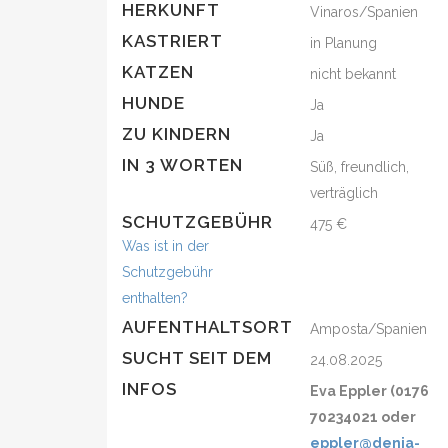
HERKUNFT
Vinaros/Spanien
KASTRIERT
in Planung
KATZEN
nicht bekannt
HUNDE
Ja
ZU KINDERN
Ja
IN 3 WORTEN
Süß, freundlich,
verträglich
SCHUTZGEBÜHR
475 €
Was ist in der
Schutzgebühr
enthalten?
AUFENTHALTSORT
Amposta/Spanien
SUCHT SEIT DEM
24.08.2025
INFOS
Eva Eppler (0176
70234021 oder
eppler@denia-