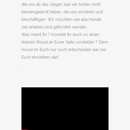
die uns all das zeigen was wir bisher nicht
kennengelernt haben, die uns erziehen und
beschäftigen. Wir möchten wie alle Hunde
viel erleben und gefordert werden.
Was meint Ihr ? Könntet Ihr euch so einen
kleinen Wusel an Eurer Seite vorstellen ? Dann
müsst ihr Euch nur noch entscheiden wer bei
Euch einziehen darf.
…