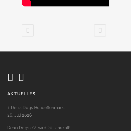
AKTUELLES
1. Denia Dogs Hundeflohmarkt
26. Juli 2026
Denia Dogs e.V. wird 20 Jahre alt!