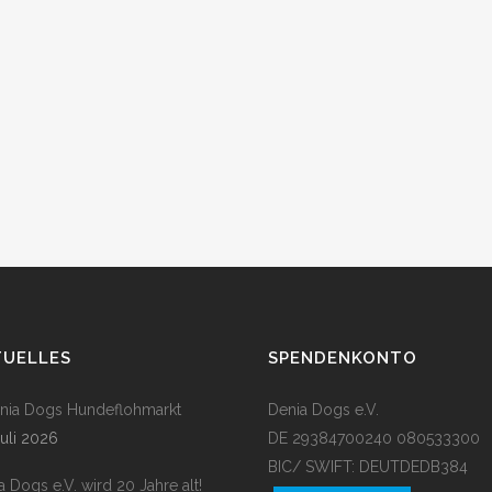
TUELLES
SPENDENKONTO
enia Dogs Hundeflohmarkt
Denia Dogs e.V.
Juli 2026
DE 29384700240 080533300
BIC/ SWIFT: DEUTDEDB384
a Dogs e.V. wird 20 Jahre alt!