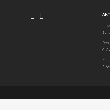
AK
1. D
26. 
Deni
9. A
Kale
3. O