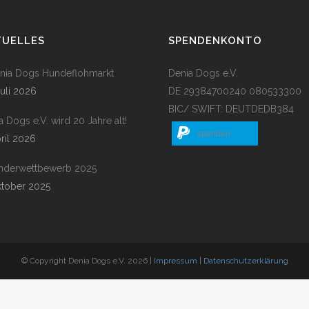
TUELLES
SPENDENKONTO
enia Dogs Hundeflohmarkt
Denia Dogs e.V.
Juli 2026
DE 29384700240 080533300
BIC/ SWIFT: DEUTDEDB384
a Dogs e.V. wird 20 Jahre alt!
spenden
pril 2026
nderwettbewerb 2025
ktober 2025
© Copyright Denia Dogs e.V. 2026 |
Impressum
|
Datenschutzerklärung