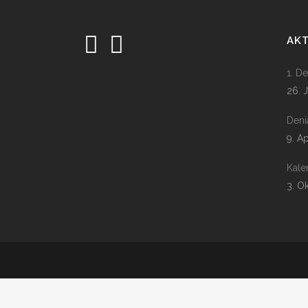
AK
1. D
26. 
Deni
9. A
Kale
3. O