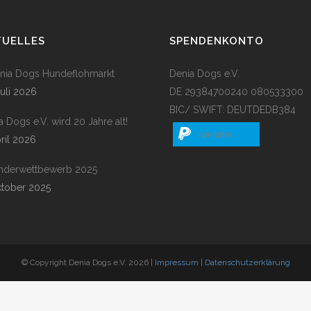
TUELLES
SPENDENKONTO
enia Dogs Hundeflohmarkt
Denia Dogs e.V.
Juli 2026
DE 29384700240 080533300
BIC/ SWIFT: DEUTDEDB384
a Dogs e.V. wird 20 Jahre alt!
spenden
pril 2026
nderwettbewerb 2025
ktober 2025
© Copyright Denia Dogs e.V. 2026 |
Impressum
|
Datenschutzerklärung