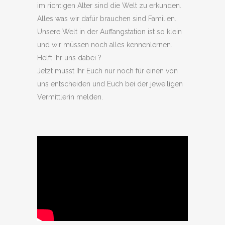
im richtigen Alter sind die Welt zu erkunden.
Alles was wir dafür brauchen sind Familien.
Unsere Welt in der Auffangstation ist so klein
und wir müssen noch alles kennenlernen.
Helft Ihr uns dabei ?
Jetzt müsst Ihr Euch nur noch für einen von
uns entscheiden und Euch bei der jeweiligen
Vermittlerin melden.