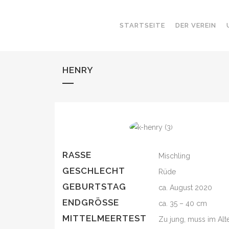
STARTSEITE
DER VEREIN
HENRY
RASSE
Mischling
GESCHLECHT
Rüde
GEBURTSTAG
ca. August 2020
ENDGRÖSSE
ca. 35 – 40 cm
MITTELMEERTEST
Zu jung, muss im Alt