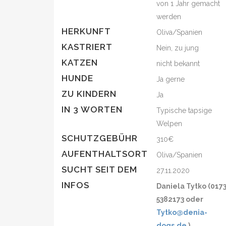
von 1 Jahr gemacht
werden
HERKUNFT
Oliva/Spanien
KASTRIERT
Nein, zu jung
KATZEN
nicht bekannt
HUNDE
Ja gerne
ZU KINDERN
Ja
IN 3 WORTEN
Typische tapsige
Welpen
SCHUTZGEBÜHR
310€
AUFENTHALTSORT
Oliva/Spanien
SUCHT SEIT DEM
27.11.2020
INFOS
Daniela Tytko (017
5382173 oder
Tytko@denia-
dogs.de
)