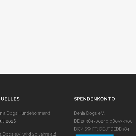
TUELLES
SPENDENKONTO
enia Dogs Hundeflohmarkt
Denia Dogs e.V.
Juli 2026
DE 29384700240 080533300
BIC/ SWIFT: DEUTDEDB384
a Dogs e.V. wird 20 Jahre alt!