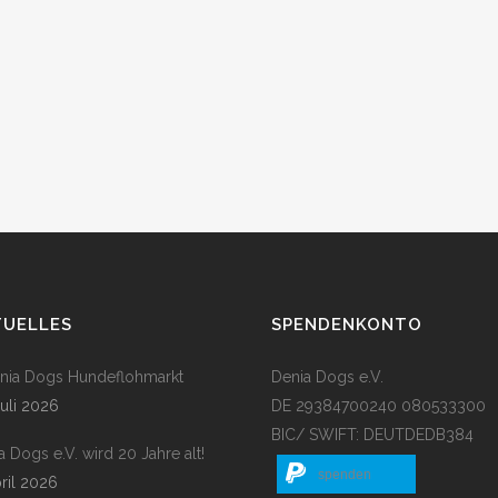
TUELLES
SPENDENKONTO
enia Dogs Hundeflohmarkt
Denia Dogs e.V.
Juli 2026
DE 29384700240 080533300
BIC/ SWIFT: DEUTDEDB384
a Dogs e.V. wird 20 Jahre alt!
spenden
pril 2026