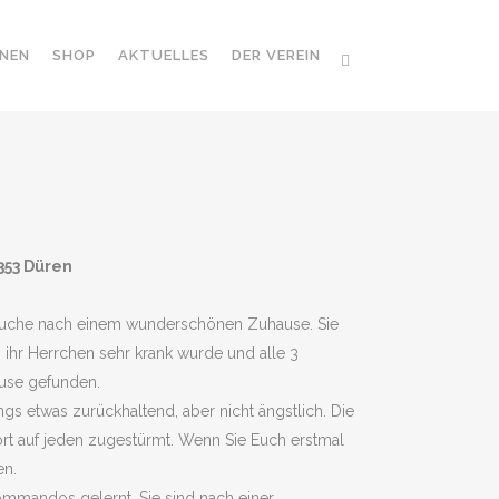
NEN
SHOP
AKTUELLES
DER VEREIN
353 Düren
 Suche nach einem wunderschönen Zuhause. Sie
s ihr Herrchen sehr krank wurde und alle 3
use gefunden.
ngs etwas zurückhaltend, aber nicht ängstlich. Die
rt auf jeden zugestürmt. Wenn Sie Euch erstmal
en.
ommandos gelernt. Sie sind nach einer