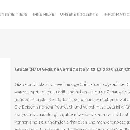
UNSERE TIERE
IHRE HILFE
UNSERE PROJEKTE
INFORMATIO
Gracie (H/D) Vedama vermittelt am 22.12.2025 nach 52
Gracia und Lola sind zwei herzige Chihuahua Ladys auf der
waren ursprünglich zu dritt, und hatten ein gutes Zuhause, bi
abgeben musste. Der Rüde hat schon ein sehr schönes Zuha
Die Beiden sind sehr freundlich und verschmust. Lola ist anfa
Ladys sind unaufdringlich, abwartend und kommen nicht sofo
kennen sind sie unheimlich anhänglich und menschenbezog
Beide sind sehr gelehrig und haben sehr schnell die Grundk