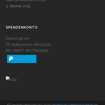
Kalenderwettbewerb 2025
3. Oktober 2025
SPENDENKONTO
Denia Dogs e.V.
DE 29384700240 080533300
BIC/ SWIFT: DEUTDEDB384
spenden
© Copyright Denia Dogs e.V. 2026 |
Impressum
|
Datenschutzerklärung