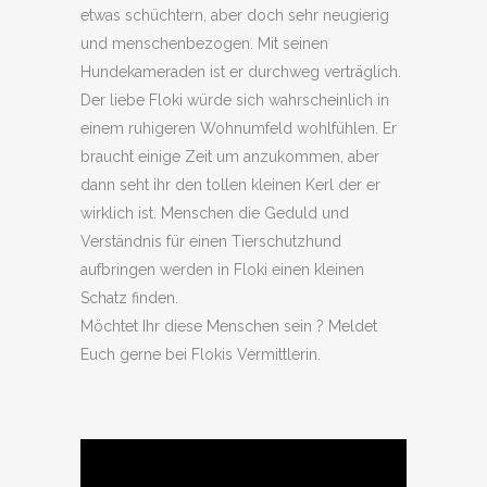
etwas schüchtern, aber doch sehr neugierig
und menschenbezogen. Mit seinen
Hundekameraden ist er durchweg verträglich.
Der liebe Floki würde sich wahrscheinlich in
einem ruhigeren Wohnumfeld wohlfühlen. Er
braucht einige Zeit um anzukommen, aber
dann seht ihr den tollen kleinen Kerl der er
wirklich ist. Menschen die Geduld und
Verständnis für einen Tierschutzhund
aufbringen werden in Floki einen kleinen
Schatz finden.
Möchtet Ihr diese Menschen sein ? Meldet
Euch gerne bei Flokis Vermittlerin.