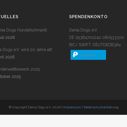
TUELLES
SPENDENKONTO
enia Dogs Hundeflohmarkt
Denia Dogs e.V.
Juli 2026
DE 29384700240 080533300
BIC/ SWIFT: DEUTDEDB384
a Dogs e.V. wird 20 Jahre alt!
spenden
pril 2026
nderwettbewerb 2025
ktober 2025
© Copyright Denia Dogs e.V. 2026 |
Impressum
|
Datenschutzerklärung