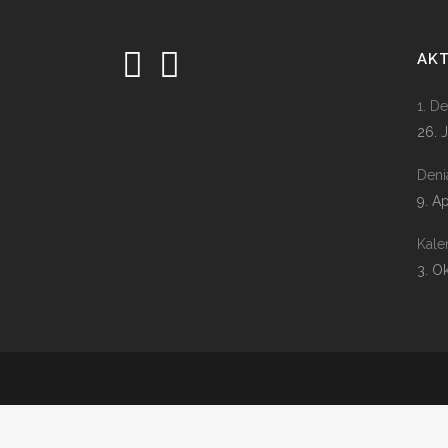
AK
1. D
26. 
Deni
9. A
Kale
3. O