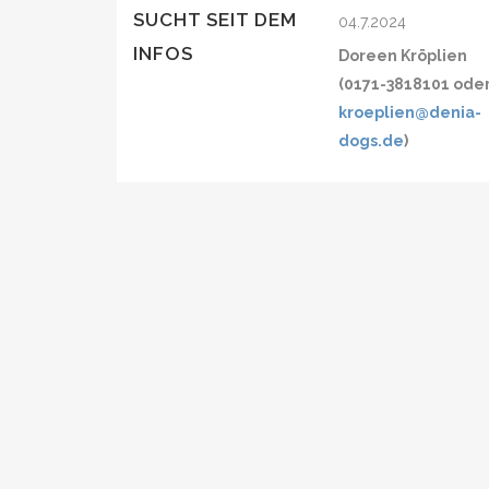
SUCHT SEIT DEM
04.7.2024
INFOS
Doreen Kröplien
(0171-3818101 ode
kroeplien@denia-
dogs.de
)