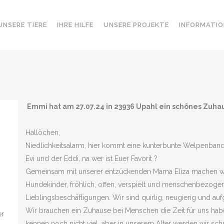
UNSERE TIERE
IHRE HILFE
UNSERE PROJEKTE
INFORMATIO
Emmi hat am 27.07.24 in 23936 Upahl ein schönes Zuh
Hallöchen,
Niedlichkeitsalarm, hier kommt eine kunterbunte Welpenbande 
Evi und der Eddi, na wer ist Euer Favorit ?
Gemeinsam mit unserer entzückenden Mama Eliza machen wir d
4
Hundekinder, fröhlich, offen, verspielt und menschenbezogen
Lieblingsbeschäftigungen. Wir sind quirlig, neugierig und au
Wir brauchen ein Zuhause bei Menschen die Zeit für uns ha
er
kennen noch nicht viel, aber in unserem Alter werden wir schn