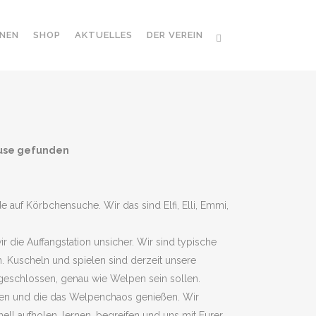
NEN
SHOP
AKTUELLES
DER VEREIN
ause gefunden
auf Körbchensuche. Wir das sind Elfi, Elli, Emmi,
ie Auffangstation unsicher. Wir sind typische
. Kuscheln und spielen sind derzeit unsere
fgeschlossen, genau wie Welpen sein sollen.
ben und die das Welpenchaos genießen. Wir
ell aufholen, lernen, begreifen und uns mit Eurer