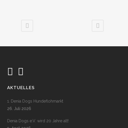
AKTUELLES
1. Denia Dogs Hundeflohmarkt
26. Juli 2026
Denia Dogs e.V. wird 20 Jahre alt!