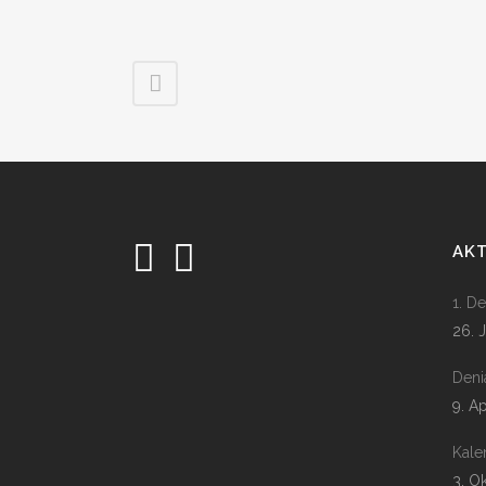
AK
1. D
26. 
Deni
9. A
Kale
3. O