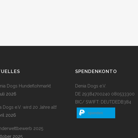
TUELLES
SPENDENKONTO
enia Dogs Hundeflohmarkt
Denia Dogs e.V.
Juli 2026
DE 29384700240 080533300
BIC/ SWIFT: DEUTDEDB384
a Dogs e.V. wird 20 Jahre alt!
spenden
pril 2026
nderwettbewerb 2025
ktober 2025