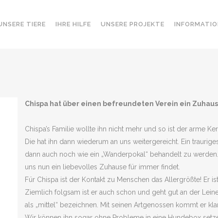
UNSERE TIERE
IHRE HILFE
UNSERE PROJEKTE
INFORMATIO
Chispa hat über einen befreundeten Verein ein Zuha
Chispa’s Familie wollte ihn nicht mehr und so ist der arme Ke
Die hat ihn dann wiederum an uns weitergereicht. Ein traurige
dann auch noch wie ein „Wanderpokal“ behandelt zu werden. W
uns nun ein liebevolles Zuhause für immer findet.
Für Chispa ist der Kontakt zu Menschen das Allergrößte! Er i
Ziemlich folgsam ist er auch schon und geht gut an der Lein
als „mittel“ bezeichnen. Mit seinen Artgenossen kommt er kla
Wir können ihn sogar ohne Probleme in eine Hundebox setzen