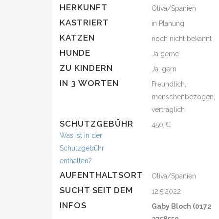
HERKUNFT
Oliva/Spanien
KASTRIERT
in Planung
KATZEN
noch nicht bekannt
HUNDE
Ja gerne
ZU KINDERN
Ja, gern
IN 3 WORTEN
Freundlich,
menschenbezogen,
verträglich
SCHUTZGEBÜHR
450 €
Was ist in der
Schutzgebühr
enthalten?
AUFENTHALTSORT
Oliva/Spanien
SUCHT SEIT DEM
12.5.2022
INFOS
Gaby Bloch (0172