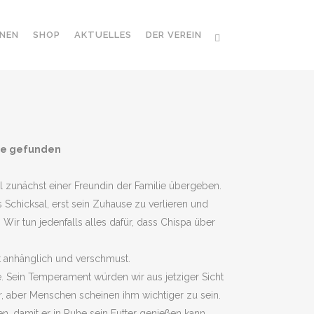
NEN
SHOP
AKTUELLES
DER VEREIN
use gefunden
rl zunächst einer Freundin der Familie übergeben.
s Schicksal, erst sein Zuhause zu verlieren und
ir tun jedenfalls alles dafür, dass Chispa über
st anhänglich und verschmust.
e. Sein Temperament würden wir aus jetziger Sicht
r, aber Menschen scheinen ihm wichtiger zu sein.
, damit er in Ruhe sein Futter genießen kann…