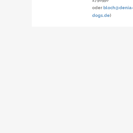
2758550
oder
bloch@denia
dogs.de
)