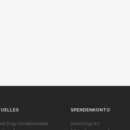
TUELLES
SPENDENKONTO
enia Dogs Hundeflohmarkt
Denia Dogs e.V.