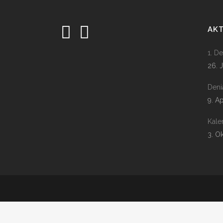
AK
1. D
26. 
Deni
9. A
Kale
3. O