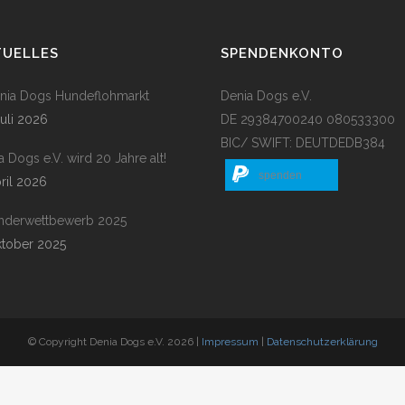
TUELLES
SPENDENKONTO
enia Dogs Hundeflohmarkt
Denia Dogs e.V.
Juli 2026
DE 29384700240 080533300
BIC/ SWIFT: DEUTDEDB384
a Dogs e.V. wird 20 Jahre alt!
spenden
pril 2026
nderwettbewerb 2025
ktober 2025
© Copyright Denia Dogs e.V. 2026 |
Impressum
|
Datenschutzerklärung