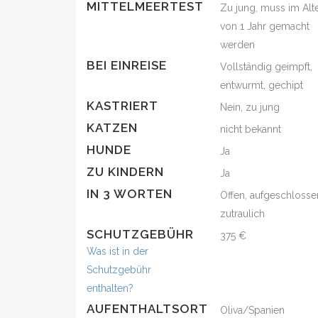
MITTELMEERTEST
Zu jung, muss im Alt
von 1 Jahr gemacht
werden
BEI EINREISE
Vollständig geimpft,
entwurmt, gechipt
KASTRIERT
Nein, zu jung
KATZEN
nicht bekannt
HUNDE
Ja
ZU KINDERN
Ja
IN 3 WORTEN
Offen, aufgeschlosse
zutraulich
SCHUTZGEBÜHR
375 €
Was ist in der
Schutzgebühr
enthalten?
AUFENTHALTSORT
Oliva/Spanien