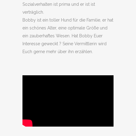
Sozialverhalten ist prima und er ist ist
verträglich.
Bobby ist ein toller Hund für die Familie, er hat
ein schönes Alter, eine optimale Größe und
ein zauberhaftes Wesen. Hat Bobby Euer
Interesse geweckt ? Seine Vermittlerin wird
Euch gerne mehr über ihn erzählen.