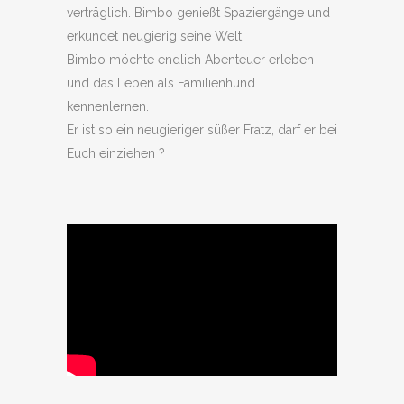
verträglich. Bimbo genießt Spaziergänge und
erkundet neugierig seine Welt.
Bimbo möchte endlich Abenteuer erleben
und das Leben als Familienhund
kennenlernen.
Er ist so ein neugieriger süßer Fratz, darf er bei
Euch einziehen ?