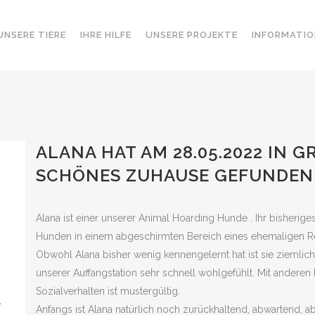
UNSERE TIERE
IHRE HILFE
UNSERE PROJEKTE
INFORMATIO
ALANA HAT AM 28.05.2022 IN G
CHÖNES ZUHAUSE GEFUNDEN
Alana ist einer unserer Animal Hoarding Hunde . Ihr bisheriges
Hunden in einem abgeschirmten Bereich eines ehemaligen Re
Obwohl Alana bisher wenig kennengelernt hat ist sie ziemlich re
unserer Auffangstation sehr schnell wohlgefühlt. Mit anderen H
Sozialverhalten ist mustergültig.
v
Anfangs ist Alana natürlich noch zurückhaltend, abwartend, ab