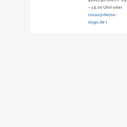
9266790 (Mo-Fr: 09
– 19.00 Uhr) oder
cossu@denia-
dogs.de
)