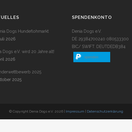
TUELLES
SPENDENKONTO
enia Dogs Hundeflohmarkt
Denia Dogs e.V.
Juli 2026
DE 29384700240 080533300
BIC/ SWIFT: DEUTDEDB384
a Dogs e.V. wird 20 Jahre alt!
spenden
pril 2026
nderwettbewerb 2025
ktober 2025
© Copyright Denia Dogs e.V. 2026 |
Impressum
|
Datenschutzerklärung