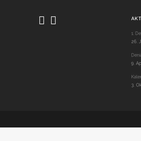
AK
1. D
26. 
Deni
9. A
Kale
3. O