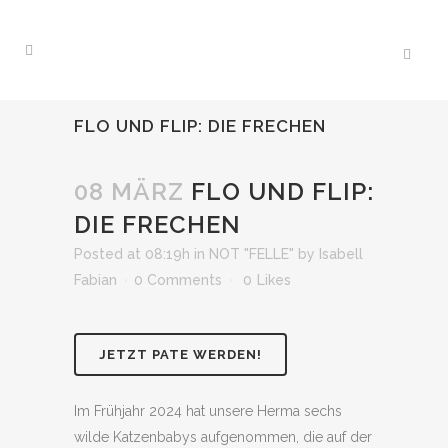
FLO UND FLIP: DIE FRECHEN
08 MÄRZ
FLO UND FLIP:
DIE FRECHEN
Posted at 08:19h
in
NOT "FELLE"
by
Isabell
Fabian
0 Comments
0
Likes
JETZT PATE WERDEN!
Im Frühjahr 2024 hat unsere Herma sechs
wilde Katzenbabys aufgenommen, die auf der