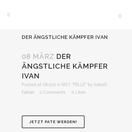
DER ÄNGSTLICHE KÄMPFER IVAN
08 MÄRZ
DER
ÄNGSTLICHE KÄMPFER
IVAN
Posted at 08:01h
in
NOT "FELLE"
by
Isabell
Fabian
0 Comments
0
Likes
JETZT PATE WERDEN!