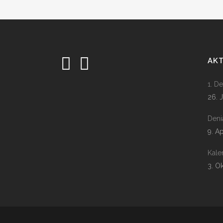
AK
1. D
26. 
Deni
9. A
Kale
3. O