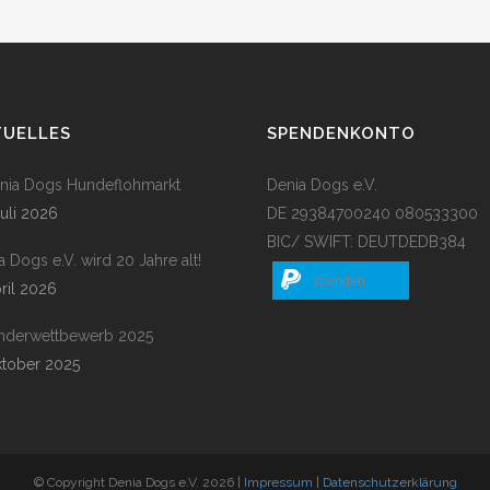
TUELLES
SPENDENKONTO
enia Dogs Hundeflohmarkt
Denia Dogs e.V.
Juli 2026
DE 29384700240 080533300
BIC/ SWIFT: DEUTDEDB384
a Dogs e.V. wird 20 Jahre alt!
spenden
pril 2026
nderwettbewerb 2025
ktober 2025
© Copyright Denia Dogs e.V. 2026 |
Impressum
|
Datenschutzerklärung