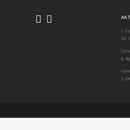
AK
1. D
26. 
Deni
9. A
Kale
3. O