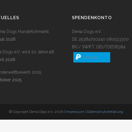
TUELLES
SPENDENKONTO
enia Dogs Hundeflohmarkt
Denia Dogs e.V.
Juli 2026
DE 29384700240 080533300
BIC/ SWIFT: DEUTDEDB384
a Dogs e.V. wird 20 Jahre alt!
spenden
pril 2026
nderwettbewerb 2025
ktober 2025
© Copyright Denia Dogs e.V. 2026 |
Impressum
|
Datenschutzerklärung