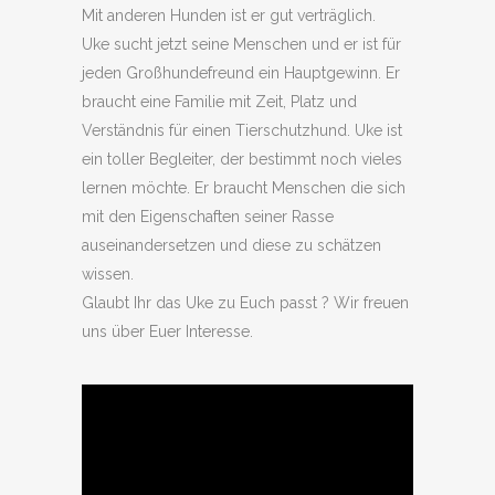
Mit anderen Hunden ist er gut verträglich.
Uke sucht jetzt seine Menschen und er ist für
jeden Großhundefreund ein Hauptgewinn. Er
braucht eine Familie mit Zeit, Platz und
Verständnis für einen Tierschutzhund. Uke ist
ein toller Begleiter, der bestimmt noch vieles
lernen möchte. Er braucht Menschen die sich
mit den Eigenschaften seiner Rasse
auseinandersetzen und diese zu schätzen
wissen.
Glaubt Ihr das Uke zu Euch passt ? Wir freuen
uns über Euer Interesse.