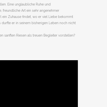
llen. Eine unglaubliche Ruhe und
le, freundliche Art ein sehr angenehmer
l ein Zuhause findet, wo er viel Liebe bekommt
s durfte er in seinem bisherigen Leben noch nicht
n sanften Riesen als treuen Begleiter vorstellen?