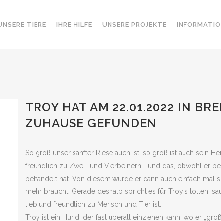
UNSERE TIERE
IHRE HILFE
UNSERE PROJEKTE
INFORMATIO
TROY HAT AM 22.01.2022 IN B
ZUHAUSE GEFUNDEN
So groß unser sanfter Riese auch ist, so groß ist auch sein H
freundlich zu Zwei- und Vierbeinern…. und das, obwohl er bei
behandelt hat. Von diesem wurde er dann auch einfach mal so
mehr braucht. Gerade deshalb spricht es für Troy‘s tollen, 
lieb und freundlich zu Mensch und Tier ist.
Troy ist ein Hund, der fast überall einziehen kann, wo er „g