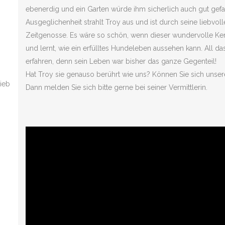
ebenerdig und ein Garten würde ihm sicherlich auch gut gefa
Ausgeglichenheit strahlt Troy aus und ist durch seine liebvol
Zeitgenosse. Es wäre so schön, wenn dieser wundervolle Ker
und lernt, wie ein erfülltes Hundeleben aussehen kann. All da
erfahren, denn sein Leben war bisher das ganze Gegenteil!
Hat Troy sie genauso berührt wie uns? Können Sie sich unsere
lieb
Dann melden Sie sich bitte gerne bei seiner Vermittlerin.