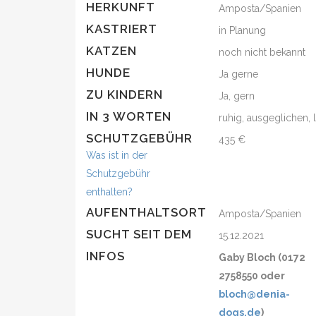
HERKUNFT
Amposta/Spanien
KASTRIERT
in Planung
KATZEN
noch nicht bekannt
HUNDE
Ja gerne
ZU KINDERN
Ja, gern
IN 3 WORTEN
ruhig, ausgeglichen, 
SCHUTZGEBÜHR
435 €
Was ist in der
Schutzgebühr
enthalten?
AUFENTHALTSORT
Amposta/Spanien
SUCHT SEIT DEM
15.12.2021
INFOS
Gaby Bloch (0172
2758550 oder
bloch@denia-
dogs.de
)