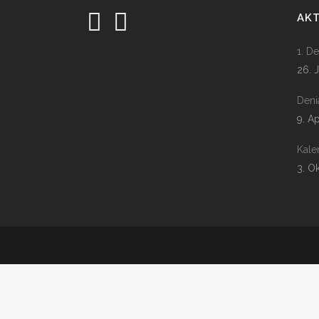
AK
1. D
26. 
Deni
9. A
Kale
3. O