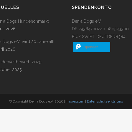
TUELLES
SPENDENKONTO
enia Dogs Hundeflohmarkt
Denia Dogs e.V.
Juli 2026
DE 29384700240 080533300
BIC/ SWIFT: DEUTDEDB384
a Dogs e.V. wird 20 Jahre alt!
spenden
pril 2026
nderwettbewerb 2025
ktober 2025
© Copyright Denia Dogs e.V. 2026 |
Impressum
|
Datenschutzerklärung