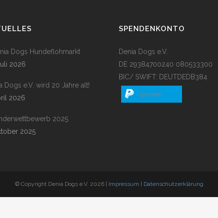
TUELLES
SPENDENKONTO
enia Dogs Hundeflohmarkt
Denia Dogs e.V.
Juli 2026
DE 29384700240 080533300
BIC/ SWIFT: DEUTDEDB384
a Dogs e.V. wird 20 Jahre alt!
spenden
pril 2026
nderwettbewerb 2025
ktober 2025
© Copyright Denia Dogs e.V. 2026 |
Impressum
|
Datenschutzerklärung