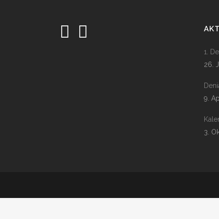
AK
1. D
26. 
Deni
9. A
Kale
3. O