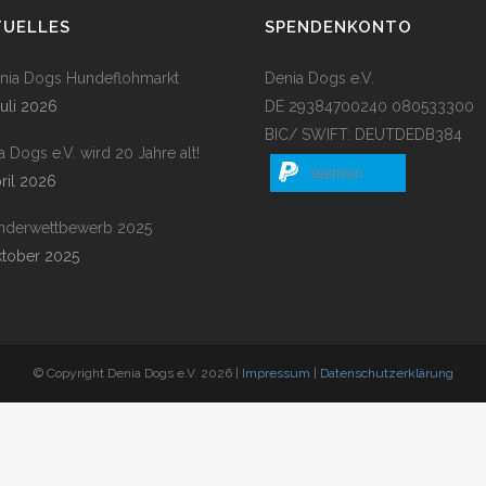
TUELLES
SPENDENKONTO
enia Dogs Hundeflohmarkt
Denia Dogs e.V.
Juli 2026
DE 29384700240 080533300
BIC/ SWIFT: DEUTDEDB384
a Dogs e.V. wird 20 Jahre alt!
spenden
pril 2026
nderwettbewerb 2025
ktober 2025
© Copyright Denia Dogs e.V. 2026 |
Impressum
|
Datenschutzerklärung