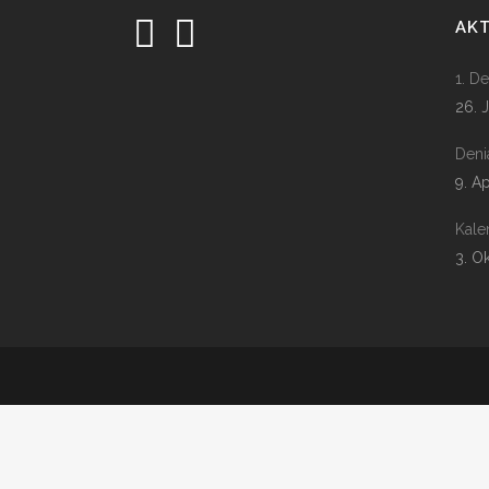
AK
1. D
26. 
Deni
9. A
Kale
3. O