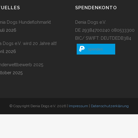
TUELLES
SPENDENKONTO
enia Dogs Hundeflohmarkt
Denia Dogs e.V.
Juli 2026
DE 29384700240 080533300
BIC/ SWIFT: DEUTDEDB384
a Dogs e.V. wird 20 Jahre alt!
spenden
pril 2026
nderwettbewerb 2025
ktober 2025
© Copyright Denia Dogs e.V. 2026 |
Impressum
|
Datenschutzerklärung