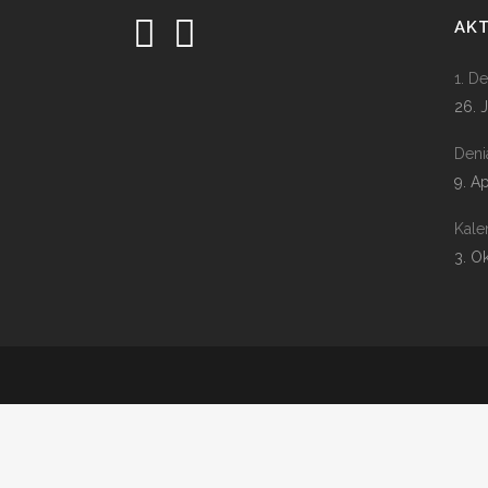
AK
1. D
26. 
Deni
9. A
Kale
3. O