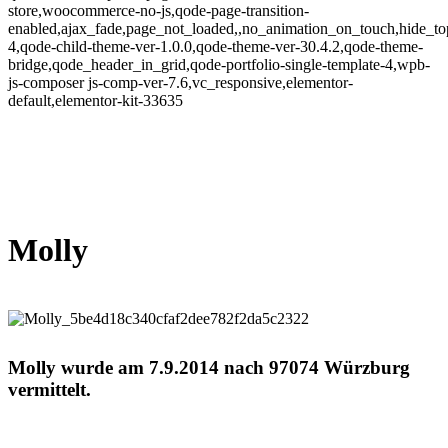
store,woocommerce-no-js,qode-page-transition-
enabled,ajax_fade,page_not_loaded,,no_animation_on_touch,hide_t
4,qode-child-theme-ver-1.0.0,qode-theme-ver-30.4.2,qode-theme-
bridge,qode_header_in_grid,qode-portfolio-single-template-4,wpb-
js-composer js-comp-ver-7.6,vc_responsive,elementor-
default,elementor-kit-33635
Molly
Molly wurde am 7.9.2014 nach 97074 Würzburg
vermittelt.