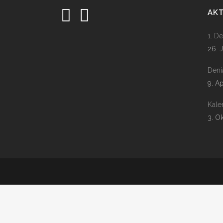
AK
1. D
26. 
Deni
9. A
Kale
3. O