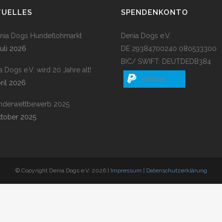
TUELLES
SPENDENKONTO
enia Dogs Hundeflohmarkt
Denia Dogs e.V.
Juli 2026
DE 29384700240 080533300
BIC/ SWIFT: DEUTDEDB384
a Dogs e.V. wird 20 Jahre alt!
spenden
pril 2026
nderwettbewerb 2025
ktober 2025
© Copyright Denia Dogs e.V. 2026 |
Impressum
|
Datenschutzerklärung