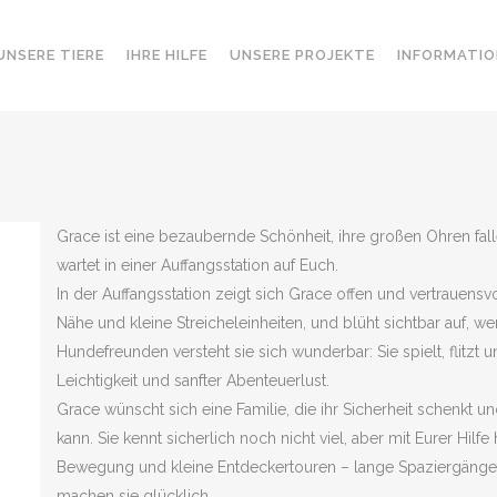
UNSERE TIERE
IHRE HILFE
UNSERE PROJEKTE
INFORMATIO
Grace ist eine bezaubernde Schönheit, ihre großen Ohren fall
wartet in einer Auffangsstation auf Euch.
In der Auffangsstation zeigt sich Grace offen und vertrauensv
Nähe und kleine Streicheleinheiten, und blüht sichtbar auf, w
Hundefreunden versteht sie sich wunderbar: Sie spielt, flitzt
Leichtigkeit und sanfter Abenteuerlust.
Grace wünscht sich eine Familie, die ihr Sicherheit schenkt u
kann. Sie kennt sicherlich noch nicht viel, aber mit Eurer Hilfe
Bewegung und kleine Entdeckertouren – lange Spaziergäng
machen sie glücklich.