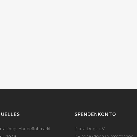
TUELLES
SPENDENKONTO
enia Dogs Hundeflohmarkt
Denia Dogs e.V.
Juli 2026
DE 29384700240 080533300