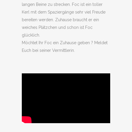
langen Beine zu strecken. Foc ist ein toller
Kerl mit dem Spaziergänge sehr viel Freude
bereiten werden. Zuhause braucht er ein
weiches Plätzchen und schon ist Foc
glücklich.
Möchtet Ihr Foc ein Zuhause geben ? Meldet
Euch bei seiner Vermittlerin.